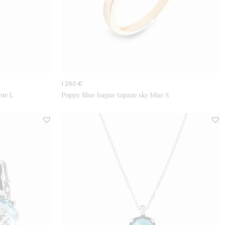
1 260 €
lue L
Poppy Blue bague topaze sky blue S