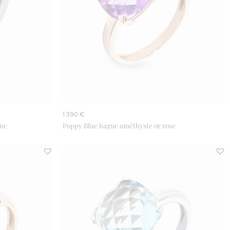
1 390 €
anc
Poppy Blue bague améthyste or rose