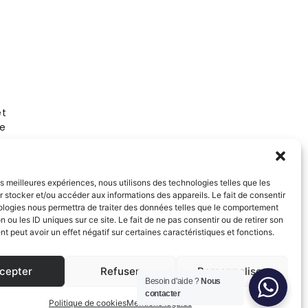
Salon privé sur RDV
Rue Volney
75002 Paris
et
01 53 81 87 22
de
t
NOUS SUIVRE
les meilleures expériences, nous utilisons des technologies telles que les
Instagram
 stocker et/ou accéder aux informations des appareils. Le fait de consentir
Facebook
ologies nous permettra de traiter des données telles que le comportement
Pinterest
n ou les ID uniques sur ce site. Le fait de ne pas consentir ou de retirer son
LinkedIn
 peut avoir un effet négatif sur certaines caractéristiques et fonctions.
cepter
Refuser
Personnaliser
Besoin d'aide ?
Nous
contacter
Politique de cookies
Mentions légales