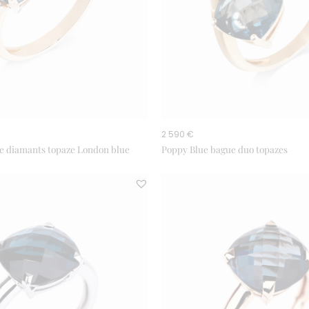
2 590 €
e diamants topaze London blue
Poppy Blue bague duo topazes