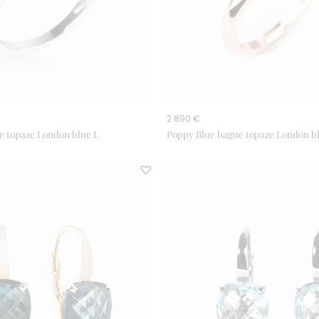
2 890 €
e topaze London blue L
Poppy Blue bague topaze London b