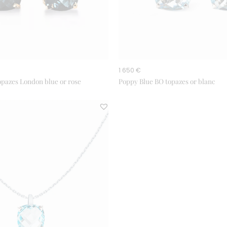
1 650 €
opazes London blue or rose
Poppy Blue BO topazes or blanc