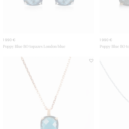
1 990 €
1 990 €
Poppy Blue BO topazes London blue
Poppy Blue BO t