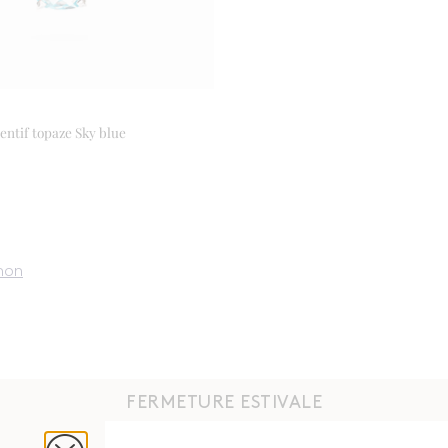
ntif topaze Sky blue
non
FERMETURE ESTIVALE
Du 4 août au 31 août 2026