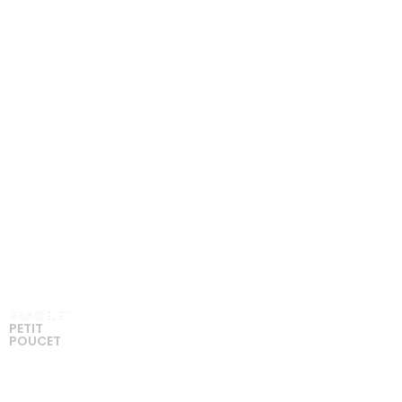
BRACELET
BRACELETS DIAMANTS
PETIT
POUCET