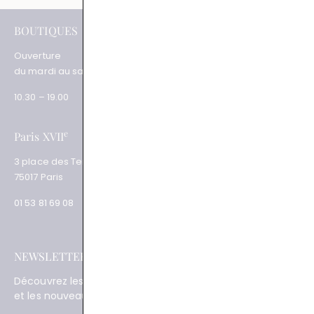
e
BOUTIQUES
Paris XV
Ouverture
62 rue du Commerce
du mardi au samedi
75015 Paris
10.30 – 19.00
01 48 28 01 84
e
Paris XVII
Salon privé sur RDV
3 place des Ternes
Rue Volney
75017 Paris
75002 Paris
01 53 81 69 08
01 53 81 87 22
NEWSLETTER
SAVOIR-FAIRE
Découvrez les actualités
La Maison
Joaillier négociant
et les nouveautés
Engagements
Guide des pierres