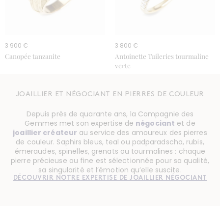
3 900 €
3 800 €
Canopée tanzanite
Antoinette Tuileries tourmaline
verte
JOAILLIER ET NÉGOCIANT EN PIERRES DE COULEUR
Depuis près de quarante ans, la Compagnie des
Gemmes met son expertise de
négociant
et de
joaillier créateur
au service des amoureux des pierres
de couleur. Saphirs bleus, teal ou padparadscha, rubis,
émeraudes, spinelles, grenats ou tourmalines : chaque
pierre précieuse ou fine est sélectionnée pour sa qualité,
sa singularité et l’émotion qu’elle suscite.
DÉCOUVRIR NOTRE EXPERTISE DE JOAILLIER NÉGOCIANT
BAGUE
ANTOINETTE SAPHIR
DE