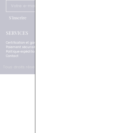
Guide joaillerie
S'inscrire
SERVICES
NOUS SUIVRE
Certification et garantie
Instagram
Paiement sécurisé
Facebook
Politique expédition et retour
Pinterest
Contact
LinkedIn
Tous droits réservés © Compagnie des Gemmes