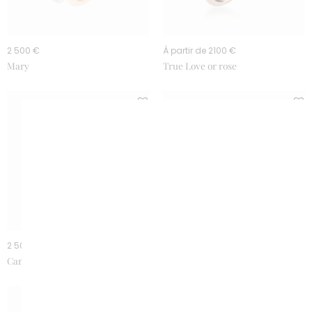
2 500 €
À partir de 2100 €
Mary
True Love or rose
2 500 €
3 900 €
Carnegie
Elisabeth