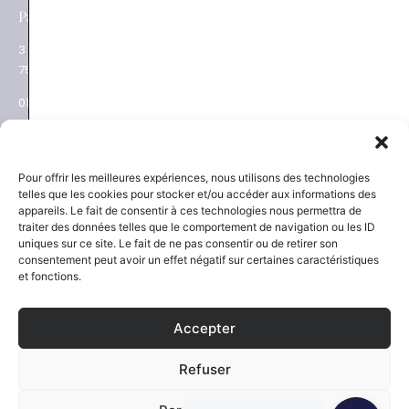
e
Paris XVII
Salon privé sur RDV
3 place des Ternes
Rue Volney
75017 Paris
75002 Paris
01 53 81 69 08
01 53 81 87 22
NEWSLETTER
SAVOIR-FAIRE
Pour offrir les meilleures expériences, nous utilisons des technologies
telles que les cookies pour stocker et/ou accéder aux informations des
Découvrez les actualités
La Maison
appareils. Le fait de consentir à ces technologies nous permettra de
Joaillier négociant
et les nouveautés
traiter des données telles que le comportement de navigation ou les ID
Engagements
uniques sur ce site. Le fait de ne pas consentir ou de retirer son
Guide des pierres
Guide joaillerie
consentement peut avoir un effet négatif sur certaines caractéristiques
et fonctions.
S'inscrire
Accepter
SERVICES
NOUS SUIVRE
Refuser
Certification et garantie
Instagram
Paiement sécurisé
Facebook
Politique expédition et retour
Pinterest