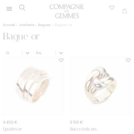
Accueil
>
Joaillerie
>
Bagues
> Bagues or
Bague or
Sélectionnez le contenu
Trier le contenu
Collection Couleur or
Tri
4 400 €
3 100 €
Quattro or
Bocca trois ors