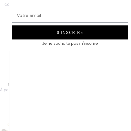
contact@compagniedesgemmes.com
S'INSCRIRE
Je ne souhaite pas m'inscrire
Essentiel diamants or rose
Linea diamants
À partir de 1600 €
À partir de 2200 €