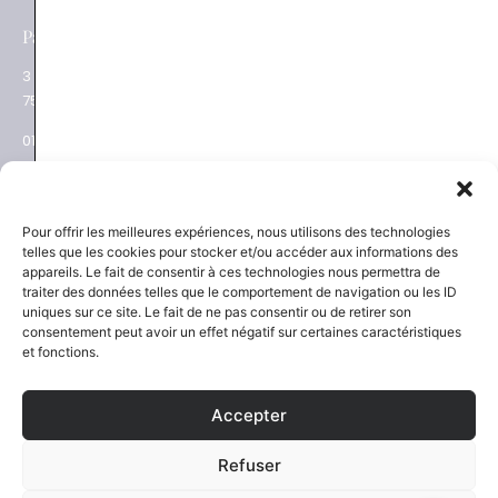
e
Paris XVII
Salon privé sur RDV
3 place des Ternes
Rue Volney
75017 Paris
75002 Paris
01 53 81 69 08
01 53 81 87 22
NEWSLETTER
SAVOIR-FAIRE
Pour offrir les meilleures expériences, nous utilisons des technologies
telles que les cookies pour stocker et/ou accéder aux informations des
Découvrez les actualités
La Maison
appareils. Le fait de consentir à ces technologies nous permettra de
Joaillier négociant
et les nouveautés
traiter des données telles que le comportement de navigation ou les ID
Engagements
uniques sur ce site. Le fait de ne pas consentir ou de retirer son
Guide des pierres
Guide joaillerie
consentement peut avoir un effet négatif sur certaines caractéristiques
et fonctions.
S'inscrire
Accepter
SERVICES
NOUS SUIVRE
Refuser
Certification et garantie
Instagram
Paiement sécurisé
Facebook