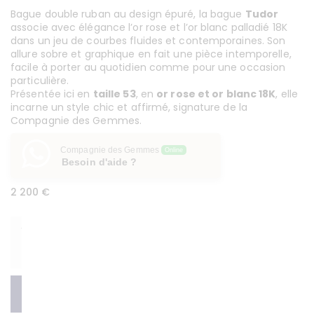
Bague double ruban au design épuré, la bague
Tudor
associe avec élégance l’or rose et l’or blanc palladié 18K
dans un jeu de courbes fluides et contemporaines. Son
allure sobre et graphique en fait une pièce intemporelle,
facile à porter au quotidien comme pour une occasion
particulière.
Présentée ici en
taille 53
, en
or rose et or blanc 18K
, elle
incarne un style chic et affirmé, signature de la
Compagnie des Gemmes.
Compagnie des Gemmes
Online
Besoin d'aide ?
2 200
€
Taille
Effacer
Ajouter au panier