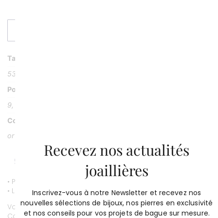
DEMANDER UN DEVIS
Taille
53
Poids
9, 40 g
Couleur
or rose et or blanc palladié 18 k
Recevez nos actualités
joaillières
• Paiement par CB entièrement sécurisé.
• Livraison gratuite.
Inscrivez-vous à notre Newsletter et recevez nos
nouvelles sélections de bijoux, nos pierres en exclusivité
Vous souhaitez personnaliser ce bijou ?
et nos conseils pour vos projets de bague sur mesure.
Contactez-nous au
01 53 81 69 08