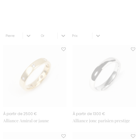
Sélectionnez le contenu
Sélectionnez le contenu
Trier le contenu
Collection type pierre
Collection Couleur or
Tri
À partir de 2500 €
À partir de 1300 €
Alliance Amiral or jaune
Alliance jonc parisien prestige