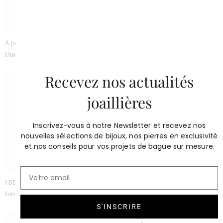
À partir de 1950 €
3 200 €
Duo
Flocon
Recevez nos actualités
joaillières
Inscrivez-vous à notre Newsletter et recevez nos
nouvelles sélections de bijoux, nos pierres en exclusivité
et nos conseils pour vos projets de bague sur mesure.
1 650 €
2 600 €
Ionique or jaune
Majesté
S'INSCRIRE