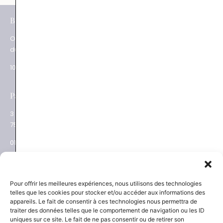
e
BOUTIQUES
Paris XV
Ouverture
62 rue du Commerce
du mardi au samedi
75015 Paris
10.30 – 19.00
01 48 28 01 84
e
Paris XVII
Salon privé sur RDV
3 place des Ternes
Rue Volney
75017 Paris
75002 Paris
01 53 81 69 08
01 53 81 87 22
NEWSLETTER
SAVOIR-FAIRE
Pour offrir les meilleures expériences, nous utilisons des technologies
telles que les cookies pour stocker et/ou accéder aux informations des
Découvrez les actualités
La Maison
appareils. Le fait de consentir à ces technologies nous permettra de
Joaillier négociant
et les nouveautés
traiter des données telles que le comportement de navigation ou les ID
Engagements
uniques sur ce site. Le fait de ne pas consentir ou de retirer son
Guide des pierres