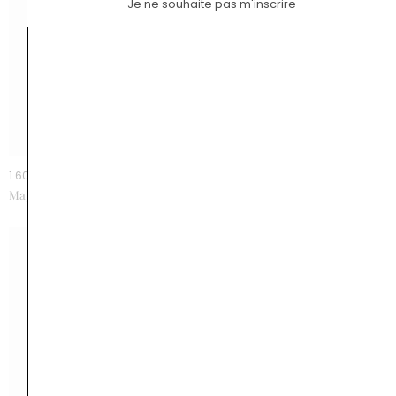
Je ne souhaite pas m'inscrire
1 600 €
1 600 €
Majesté or blanc
Majesté or rose