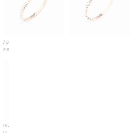
À partir de 950 €
À partir de 950 €
Aurore Alliance carré or
Aurore or rose
1 650 €
2 400 €
Berceau or jaune
Château