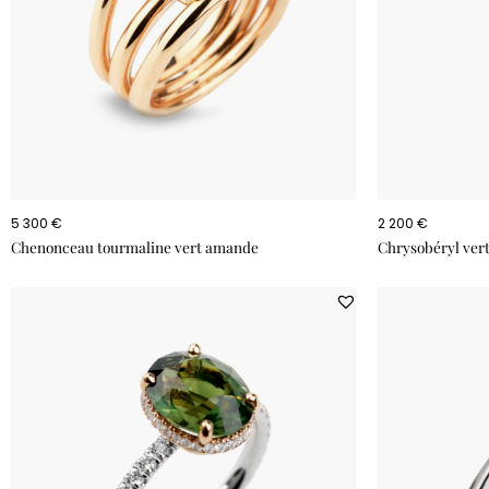
5 300 €
2 200 €
Chenonceau tourmaline vert amande
Chrysobéryl vert