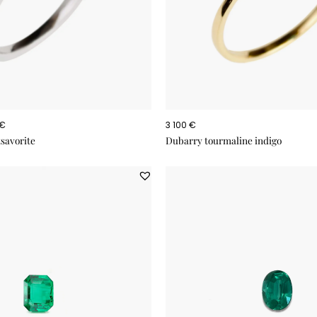
 €
3 100 €
savorite
Dubarry tourmaline indigo