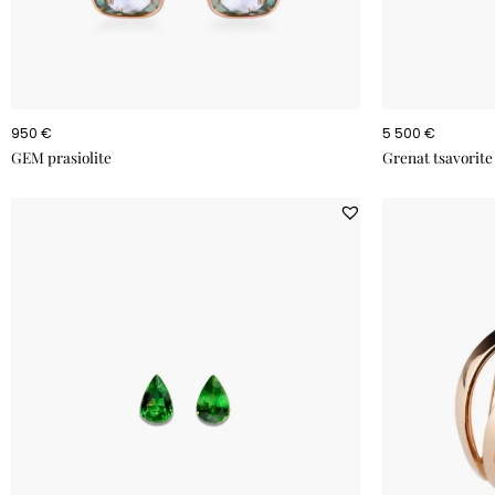
950 €
5 500 €
GEM prasiolite
Grenat tsavorite 