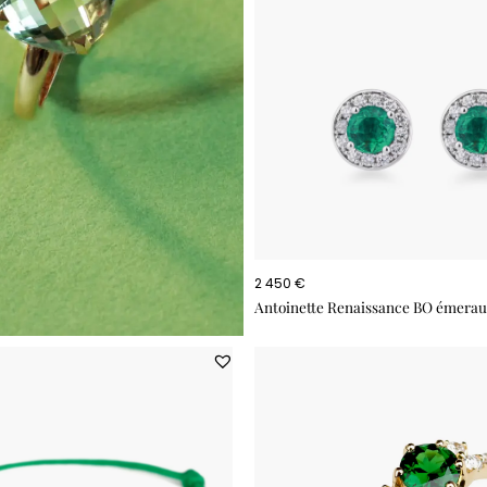
2 450 €
Antoinette Renaissance BO émerau