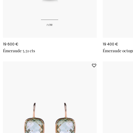
19 600 €
19 400 €
Émeraude 5,51 cts
Émeraude octogo