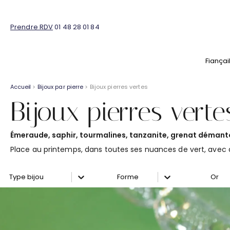
Prendre RDV
01 48 28 01 84
Fiançai
Accueil
>
Bijoux par pierre
> Bijoux pierres vertes
Bijoux pierres verte
Émeraude, saphir, tourmalines, tanzanite, grenat démantoï
Place au printemps, dans toutes ses nuances de vert, avec de
Sélectionnez le contenu
Sélectionnez le contenu
Sélec
Collection type joaillerie
Collection forme pierre
Collect