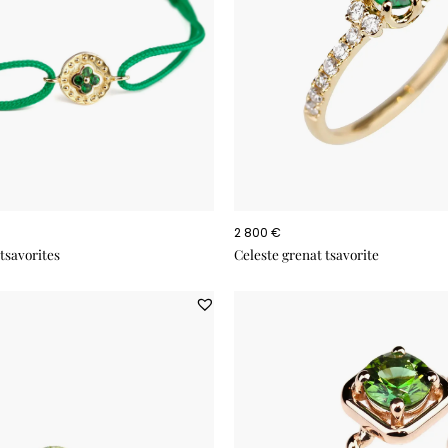
2 800 €
tsavorites
Celeste grenat tsavorite