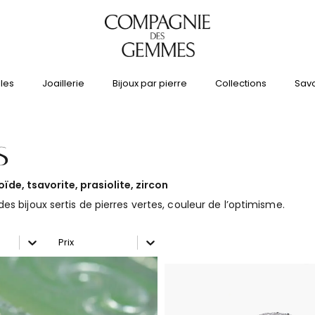
lles
Joaillerie
Bijoux par pierre
Collections
Savo
s
de, tsavorite, prasiolite, zircon
s bijoux sertis de pierres vertes, couleur de l’optimisme.
tionnez le contenu
Trier le contenu
ion Couleur or
Tri