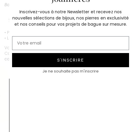
Boutique Paris 17e
Inscrivez-vous à notre Newsletter et recevez nos
nouvelles sélections de bijoux, nos pierres en exclusivité
et nos conseils pour vos projets de bague sur mesure.
• Paiement par CB entièrement sécurisé.
• Livraison gratuite.
Vous souhaitez personnaliser ce bijou ?
Contactez-nous au
01 53 81 69 08
contact@compagniedesgemmes.com
S'INSCRIRE
Je ne souhaite pas m'inscrire