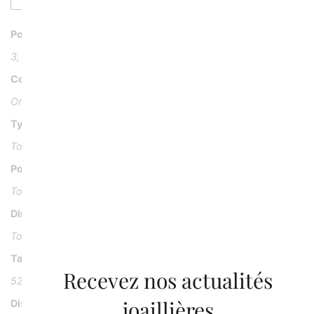
Poids
3, 100 g
Couleur
Or rose 18K ou 750/1000
Type Pierre
Tourmaline ronde
Poids Pierre
Tourmaline : 0, 750 carat
Dimensions
Tourmaline : 6.0 X 3.7
Taille
Recevez nos actualités
52
joaillières
Disponibilité