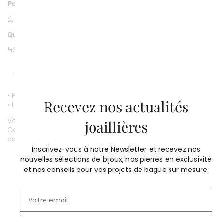
Poids Pierre
0, 21 carat
Qualité
HSI
• Paiement par CB entièrement sécurisé.
Recevez nos actualités
• Livraison gratuite.
Vous souhaitez personnaliser ce bijou ?
joaillières
Contactez-nous au
01 53 81 69 08
contact@compagniedesgemmes.com
Inscrivez-vous à notre Newsletter et recevez nos
nouvelles sélections de bijoux, nos pierres en exclusivité
et nos conseils pour vos projets de bague sur mesure.