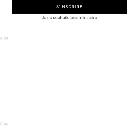
S'INSCRIRE
Je ne souhaite pas m'inscrire
Alliance Amiral or jaune
Appia or blanc
À partir de 2500 €
À partir de 1500 €
Appia or jaune
À partir de 1500 €