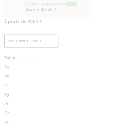
Compagnie des Gemmes
Online
Besoin d'aide ?
À partir de 2500 €
DEMANDER UN DEVIS
Taille
54
Poids
4, 10 g environ
Type Pierre
diamants
Couleur
or gris 18K palladié