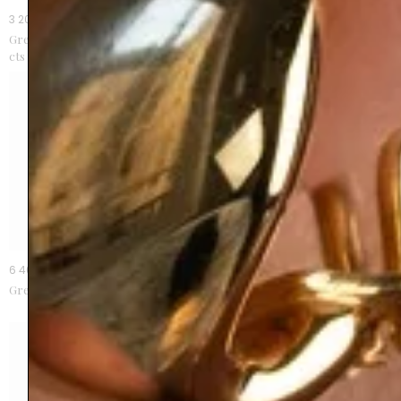
3 200 €
5 500 €
Grenat spessartite cognac 4,78
Grenat tsavorite 3,03 cts
cts
6 400 €
9 800 €
Grenat tsavorite 3,50 cts
Grenat tsavorite 4,50 cts