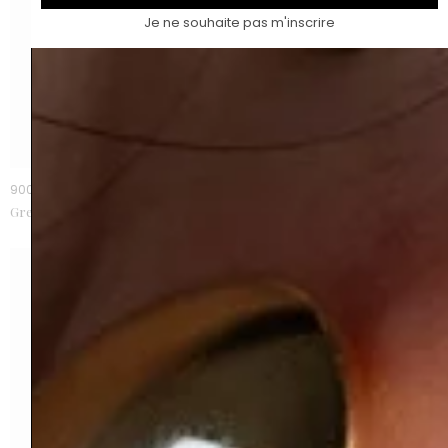
Je ne souhaite pas m'inscrire
900 €
1 500 €
Grenat spessartite 1,56 ct
Grenat spessartite 3,81 cts