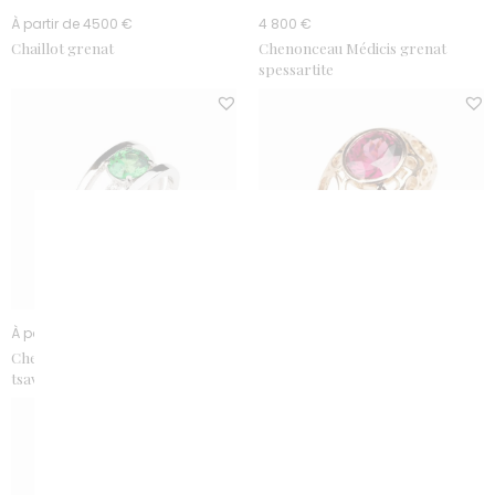
À partir de 4500 €
4 800 €
Chaillot grenat
Chenonceau Médicis grenat
spessartite
À partir de 5500 €
4 100 €
Chenonceau Médicis grenat
Chloé grenat rhodolite
tsavorite