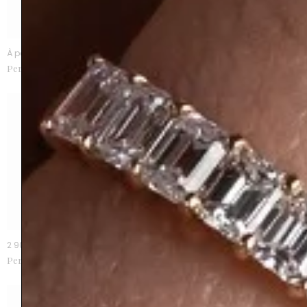
À partir de 8500 €
4 700 €
Perron grenat
Perron grenat rhodolite
2 900 €
À partir de 1920 €
Perron vintage grenat violet
Poppy bague anneau diamants
grenat