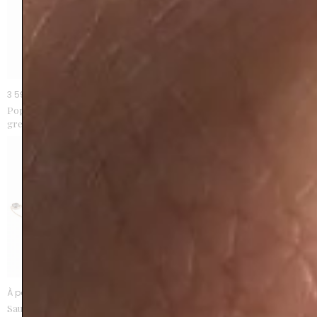
3 590 €
À partir de 1600 €
Poppy pendantes serti clos
Rio grenat
grenats or rose
À partir de 2850 €
À partir de 8500 €
Sautoir Abbey Road
Tribeca grenat tsavorite