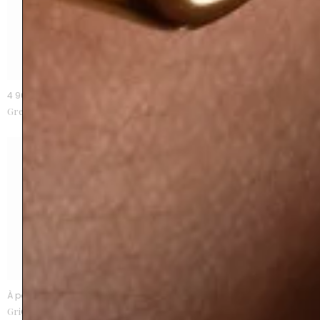
4 900 €
500 €
Grenats mandarins 6,62 cts
Grenats tsavorites appairage
1,36 ct
À partir de 2600 €
À partir de 2400 €
GriGri grenat
GriGri grenat rectangle