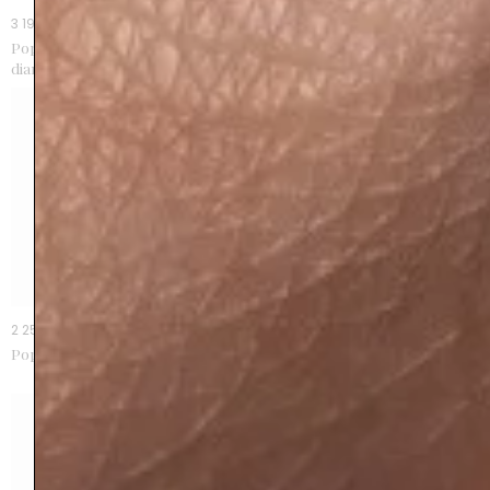
3 190 €
1 890 €
Poppy Blue dormeuses grenats
Poppy Blue pendentif grenat
diamants
2 250 €
1 990 €
Poppy carved grenats or rose
Poppy Carved pendentif grenat
or rose