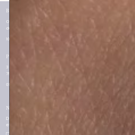
e
BOUTIQUES
Paris XV
Ouverture
62 rue du Commerce
du mardi au samedi
75015 Paris
10.30 – 19.00
01 48 28 01 84
e
Paris XVII
Salon privé sur RDV
3 place des Ternes
Rue Volney
75017 Paris
75002 Paris
01 53 81 69 08
01 53 81 87 22
NEWSLETTER
SAVOIR-FAIRE
Découvrez les actualités
La Maison
Joaillier négociant
et les nouveautés
Engagements
Guide des pierres