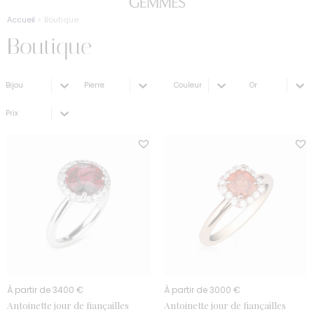
Accueil
> Boutique
Boutique
Sélectionnez le contenu
Sélectionnez le contenu
Sélectionnez le contenu
Sélectionnez
Collection Type Bijou
Collection type pierre
Collection couleur de pierre
Collection Couleur 
Trier le contenu
Tri
À partir de 3400 €
À partir de 3000 €
Antoinette jour de fiançailles
Antoinette jour de fiançailles