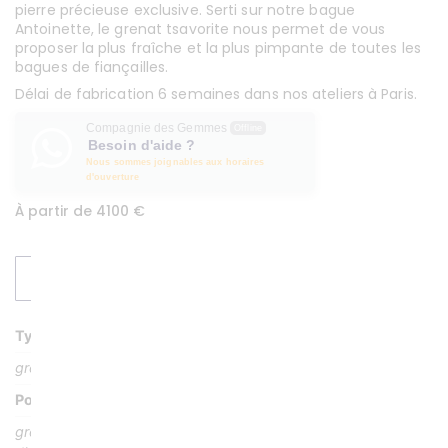
pierre précieuse exclusive. Serti sur notre bague
Antoinette, le grenat tsavorite nous permet de vous
proposer la plus fraîche et la plus pimpante de toutes les
bagues de fiançailles.
Délai de fabrication 6 semaines dans nos ateliers à Paris.
Compagnie des Gemmes
Offline
Besoin d'aide ?
Nous sommes joignables aux horaires
d'ouverture
À partir de 4100 €
DEMANDER UN DEVIS
Type Pierre
grenat vert et diamants
Poids Pierre
grenat tsavorite: 0, 56 carat; diamants: 0, 24 carat (28