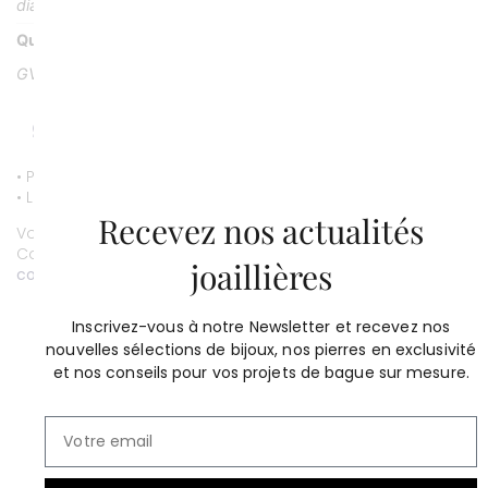
diamants)
Qualité
GVS
• Paiement par CB entièrement sécurisé.
• Livraison gratuite.
Recevez nos actualités
Vous souhaitez personnaliser ce bijou ?
Contactez-nous au
01 53 81 69 08
joaillières
contact@compagniedesgemmes.com
Inscrivez-vous à notre Newsletter et recevez nos
nouvelles sélections de bijoux, nos pierres en exclusivité
et nos conseils pour vos projets de bague sur mesure.