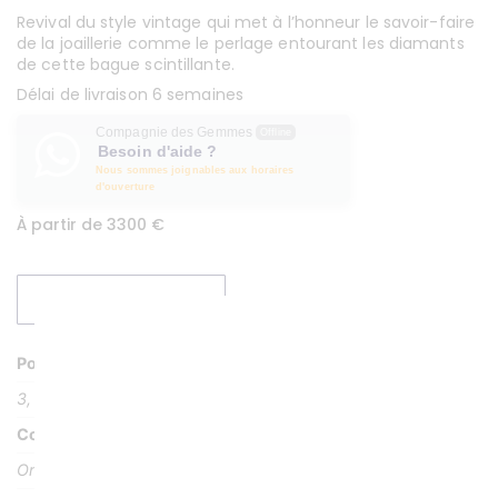
Revival du style vintage qui met à l’honneur le savoir-faire
de la joaillerie comme le perlage entourant les diamants
de cette bague scintillante.
Délai de livraison 6 semaines
Compagnie des Gemmes
Offline
Besoin d'aide ?
Nous sommes joignables aux horaires
d'ouverture
À partir de 3300 €
DEMANDER UN DEVIS
Poids
3, 69 g
Couleur
Or blanc palladié titré 18K (750/1000)