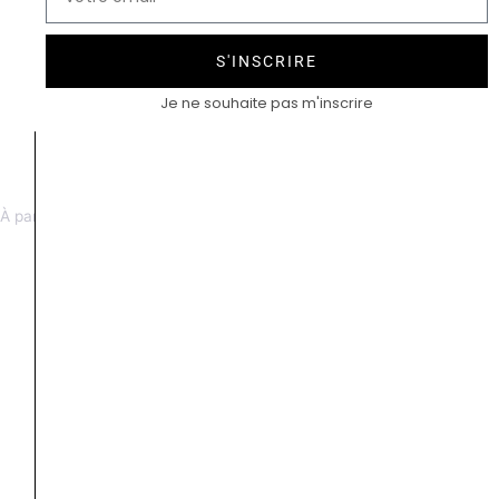
S'INSCRIRE
Je ne souhaite pas m'inscrire
Coupole
Coupole Charleston
À partir de 5300 €
À partir de 3700 €