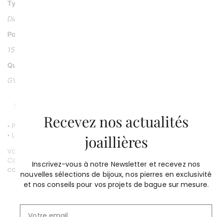
Type Pierre
Diamants
Poids Pierre
15 diamants pour 0, 58 carat
Qualité
GVS
Recevez nos actualités
• Paiement par CB entièrement sécurisé.
• Livraison gratuite.
joaillières
Vous souhaitez personnaliser ce bijou ?
Contactez-nous au
01 53 81 69 08
Inscrivez-vous à notre Newsletter et recevez nos
contact@compagniedesgemmes.com
nouvelles sélections de bijoux, nos pierres en exclusivité
et nos conseils pour vos projets de bague sur mesure.