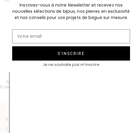
contact@compagniedesgemmes.com
Inscrivez-vous à notre Newsletter et recevez nos
nouvelles sélections de bijoux, nos pierres en exclusivité
et nos conseils pour vos projets de bague sur mesure.
S'INSCRIRE
Je ne souhaite pas m'inscrire
Astragale Rectangle Or rose
Lune d’Or
À partir de 1500 €
À partir de 1300 €
LA COMPAGNIE DES GEMMES
Le caractère unique de
la Compagnie des Gemmes