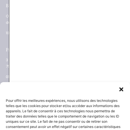
e
BOUTIQUES
Paris XV
Ouverture
62 rue du Commerce
du mardi au samedi
75015 Paris
10.30 – 19.00
01 48 28 01 84
e
Paris XVII
Salon privé sur RDV
3 place des Ternes
Rue Volney
75017 Paris
75002 Paris
01 53 81 69 08
01 53 81 87 22
NEWSLETTER
SAVOIR-FAIRE
Pour offrir les meilleures expériences, nous utilisons des technologies
telles que les cookies pour stocker et/ou accéder aux informations des
Découvrez les actualités
La Maison
appareils. Le fait de consentir à ces technologies nous permettra de
Joaillier négociant
et les nouveautés
traiter des données telles que le comportement de navigation ou les ID
Engagements
uniques sur ce site. Le fait de ne pas consentir ou de retirer son
Guide des pierres
Guide joaillerie
consentement peut avoir un effet négatif sur certaines caractéristiques