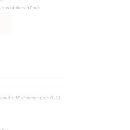
re
nos ateliers à Paris.
2 carat + 16 diamants pour 0, 23
isé.