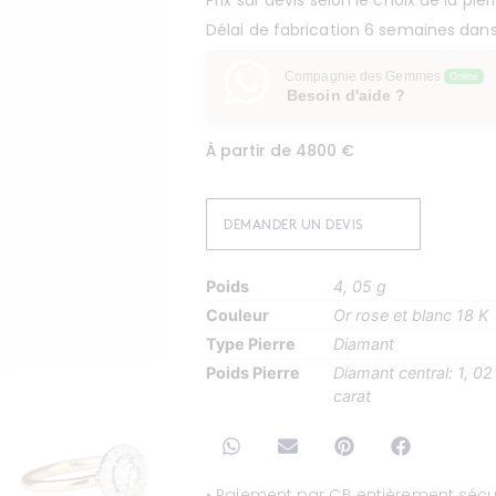
Prix sur devis selon le choix de la pier
Délai de fabrication 6 semaines dans 
Compagnie des Gemmes
Online
Besoin d'aide ?
À partir de 4800 €
DEMANDER UN DEVIS
Poids
4, 05 g
Couleur
Or rose et blanc 18 K
Type Pierre
Diamant
Poids Pierre
Diamant central: 1, 0
carat
• Paiement par CB entièrement sécur