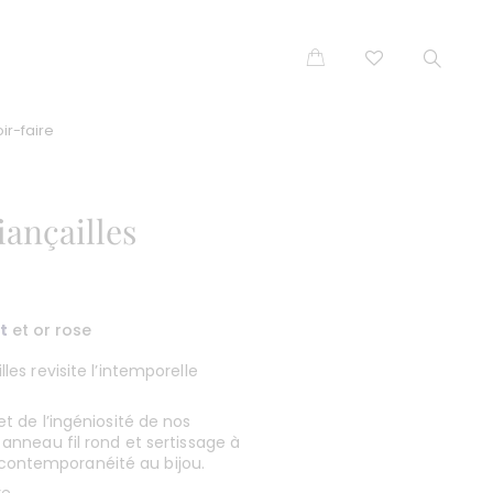
ir-faire
iançailles
t
et or rose
lles revisite l’intemporelle
et de l’ingéniosité de nos
, anneau fil rond et sertissage à
contemporanéité au bijou.