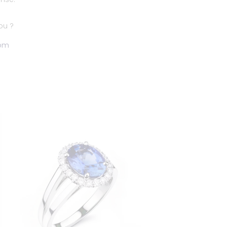
jou ?
om