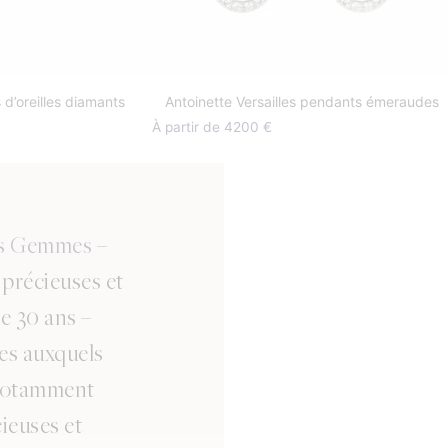
 d’oreilles diamants
Antoinette Versailles pendants émeraudes
À partir de 4200 €
es Gemmes
–
s précieuses et
de 30 ans –
ues auxquels
 notamment
ieuses et