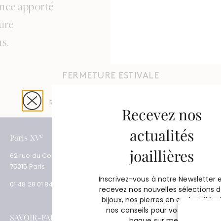
ence apporté
lure
ns.
FERMETURE ESTIVALE
Du 4 août au 31 août 2026
Réouverture le 1er septembre 2026
Recevez nos
actualités
e
e
Paris XV
Paris XVII
joaillières
62 rue du Commerce
3 place des Ternes
75015 Paris
75017 Paris
Inscrivez-vous à notre Newsletter 
01 48 28 01 84
01 53 81 69 08
recevez nos nouvelles sélections 
bijoux, nos pierres en exclusivité e
nos conseils pour vos projets de
SAVOIR-FAIRE
SERVICES
bague sur mesure.