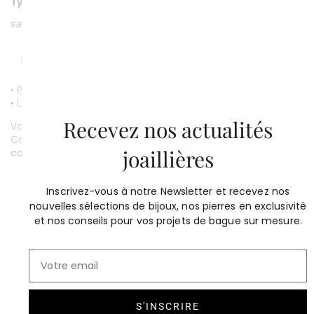
Type Pierre
saphir jaune et diamants
• Paiement par CB entièrement sécurisé.
• Livraison gratuite.
Recevez nos actualités
Vous souhaitez personnaliser ce bijou ?
Contactez-nous au
01 53 81 69 08
joaillières
contact@compagniedesgemmes.com
Inscrivez-vous à notre Newsletter et recevez nos
nouvelles sélections de bijoux, nos pierres en exclusivité
et nos conseils pour vos projets de bague sur mesure.
S'INSCRIRE