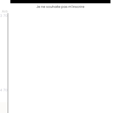
Je ne souhaite pas m'inscrire
Antoinette Baldaquin saphir vert
Antoinette Romanov BO or blanc
3 700
€
2 400
€
Eugénie aigue-marine
Eugénie diamant jaune
4 700
€
À partir de 9000 €