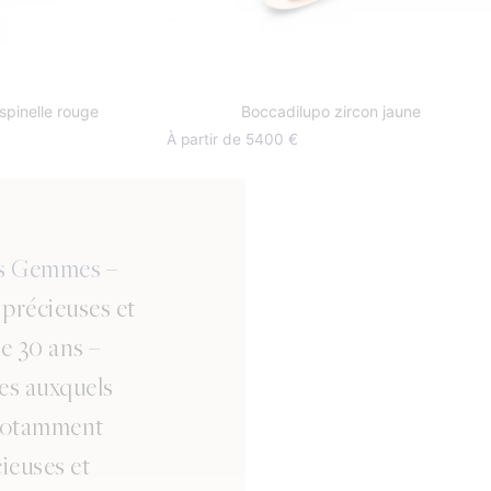
spinelle rouge
Boccadilupo zircon jaune
À partir de 5400 €
es Gemmes
–
s précieuses et
de 30 ans –
ues auxquels
 notamment
ieuses et