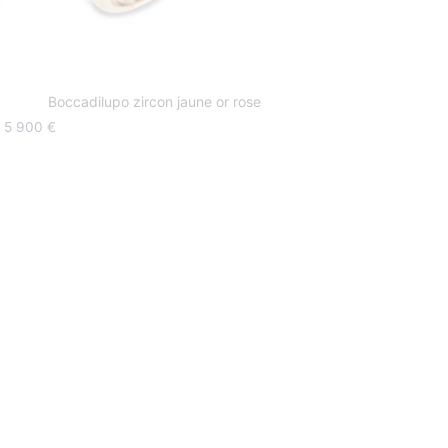
Boccadilupo zircon jaune or rose
5 900
€