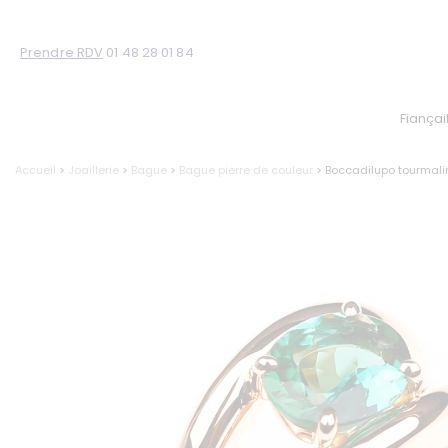
Prendre RDV
01 48 28 01 84
Fiançai
Accueil
>
Joaillerie
>
Bague
>
Bague pierre de couleur
> Boccadilupo tourmali