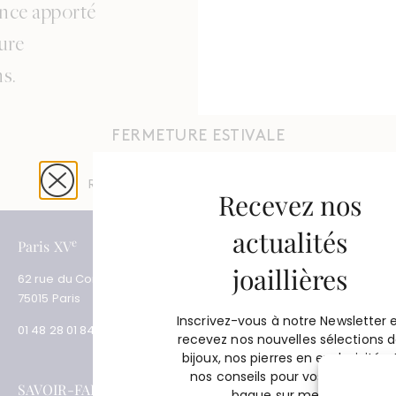
ence apporté
lure
ns.
FERMETURE ESTIVALE
Du 4 août au 31 août 2026
Réouverture le 1er septembre 2026
Recevez nos
actualités
e
e
Paris XV
Paris XVII
joaillières
62 rue du Commerce
3 place des Ternes
75015 Paris
75017 Paris
Inscrivez-vous à notre Newsletter 
01 48 28 01 84
01 53 81 69 08
recevez nos nouvelles sélections 
bijoux, nos pierres en exclusivité e
nos conseils pour vos projets de
SAVOIR-FAIRE
SERVICES
bague sur mesure.