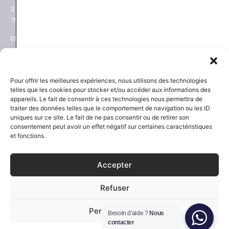
3 place des Ternes
Rue Volney
75017 Paris
75002 Paris
01 53 81 69 08
01 53 81 87 22
NEWSLETTER
SAVOIR-FAIRE
Pour offrir les meilleures expériences, nous utilisons des technologies
telles que les cookies pour stocker et/ou accéder aux informations des
Découvrez les actualités
La Maison
appareils. Le fait de consentir à ces technologies nous permettra de
Joaillier négociant
et les nouveautés
traiter des données telles que le comportement de navigation ou les ID
Engagements
uniques sur ce site. Le fait de ne pas consentir ou de retirer son
Guide des pierres
Guide joaillerie
consentement peut avoir un effet négatif sur certaines caractéristiques
et fonctions.
S'inscrire
Accepter
SERVICES
NOUS SUIVRE
Refuser
Certification et garantie
Instagram
Paiement sécurisé
Facebook
Politique expédition et retour
Pinterest
Personnaliser
Besoin d'aide ?
Nous
Contact
LinkedIn
contacter