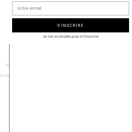
S'INSCRIRE
Je ne souhaite pas m'inscrire
Antoinette Jour de fiançailles
Crown spinelle bleu vert
À partir de 4500 €
tsavorite
À partir de 3600 €