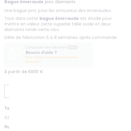
Bague émeraude
jonc diamants
Une bague jonc pour les amoureux des
émeraudes
.
Tout dans cette
bague émeraude
est étudié pour
mettre en valeur cette superbe taille ovale et deux
diamants ronds sertis clos.
Délai de fabrication 6 à 8 semaines après commande.
Compagnie des Gemmes
Offline
Besoin d'aide ?
Nous sommes joignables aux horaires
d'ouverture
À partir de 6000 €
DEMANDER UN DEVIS
Taille
52
Poids