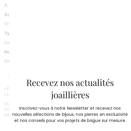
8, 30 g
Couleur
Or blanc 18k ou 750/1000
Type Pierre
Emeraude
Poids Pierre
Emeraude: 1, 41 carat et 2 diamants pour 0, 14 carat
Recevez nos actualités
• Paiement par CB entièrement sécurisé.
joaillières
• Livraison gratuite.
Vous souhaitez personnaliser ce bijou ?
Inscrivez-vous à notre Newsletter et recevez nos
Contactez-nous au
01 53 81 69 08
nouvelles sélections de bijoux, nos pierres en exclusivité
contact@compagniedesgemmes.com
et nos conseils pour vos projets de bague sur mesure.