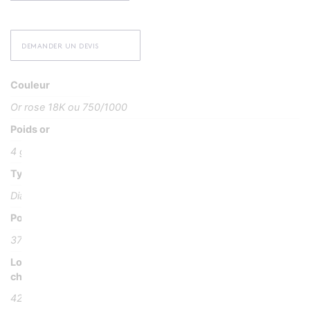
DEMANDER UN DEVIS
Couleur
Or rose 18K ou 750/1000
Poids or
4 g
Type Pierre
Diamants GVS
Poids pierre
37 diamants pour 0,80 carats
Longueur
chaîne
42 cm