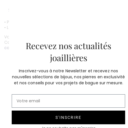
• Paiement par CB entièrement sécurisé.
• Livraison gratuite.
Vous souhaitez personnaliser ce bijou ?
Contactez-nous au
01 53 81 69 08
Recevez nos actualités
contact@compagniedesgemmes.com
joaillières
Inscrivez-vous à notre Newsletter et recevez nos
nouvelles sélections de bijoux, nos pierres en exclusivité
et nos conseils pour vos projets de bague sur mesure.
S'INSCRIRE
Éclipse BO diamants
Éclipse bracelet