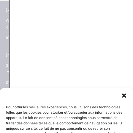
e
BOUTIQUES
Paris XV
Ouverture
62 rue du Commerce
du mardi au samedi
75015 Paris
10.30 – 19.00
01 48 28 01 84
e
Paris XVII
Salon privé sur RDV
3 place des Ternes
Rue Volney
75017 Paris
75002 Paris
01 53 81 69 08
01 53 81 87 22
NEWSLETTER
SAVOIR-FAIRE
Pour offrir les meilleures expériences, nous utilisons des technologies
telles que les cookies pour stocker et/ou accéder aux informations des
Découvrez les actualités
La Maison
appareils. Le fait de consentir à ces technologies nous permettra de
Joaillier négociant
et les nouveautés
traiter des données telles que le comportement de navigation ou les ID
Engagements
uniques sur ce site. Le fait de ne pas consentir ou de retirer son
Guide des pierres