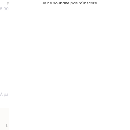
Je ne souhaite pas m'inscrire
Florentine diamant or blanc
Florentine saphir
5 900
€
5 400
€
Florentine saphir bleu
Florentine tourmaline verte
À partir de 5000 €
À partir de 4200 €
LA COMPAGNIE DES GEMMES