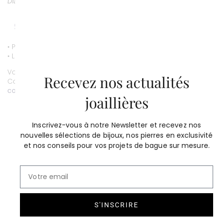
Diamants: 48 diamants pour 0, 36 carat; spinelle: 1.23 carat
• Paiement par CB entièrement sécurisé.
• Livraison gratuite.
Vous souhaitez personnaliser ce bijou ?
Recevez nos actualités
Contactez-nous au
01 53 81 69 08
contact@compagniedesgemmes.com
joaillières
Inscrivez-vous à notre Newsletter et recevez nos
nouvelles sélections de bijoux, nos pierres en exclusivité
et nos conseils pour vos projets de bague sur mesure.
S'INSCRIRE