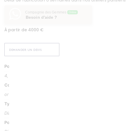
Compagnie des Gemmes
Online
Besoin d'aide ?
À partir de 4000 €
DEMANDER UN DEVIS
Poids
4, 28 g
Couleur
or blanc 18k
Type Pierre
Diamants, spinelle
Poids Pierre