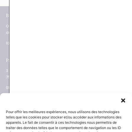
e
BOUTIQUES
Paris XV
Ouverture
62 rue du Commerce
du mardi au samedi
75015 Paris
10.30 – 19.00
01 48 28 01 84
e
Paris XVII
Salon privé sur RDV
3 place des Ternes
Rue Volney
75017 Paris
75002 Paris
01 53 81 69 08
01 53 81 87 22
NEWSLETTER
SAVOIR-FAIRE
Pour offrir les meilleures expériences, nous utilisons des technologies
telles que les cookies pour stocker et/ou accéder aux informations des
Découvrez les actualités
La Maison
appareils. Le fait de consentir à ces technologies nous permettra de
Joaillier négociant
et les nouveautés
traiter des données telles que le comportement de navigation ou les ID
Engagements