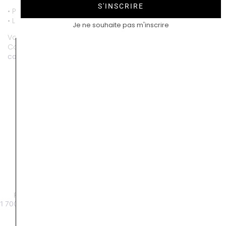
S'INSCRIRE
• Paiement par CB entièrement sécurisé.
• Livraison gratuite.
Je ne souhaite pas m'inscrire
Vous souhaitez personnaliser ce bijou ?
Contactez-nous au
01 53 81 69 08
contact@compagniedesgemmes.com
Folie’s Starlette 0,20 carat
Montpensier or blanc
1 700
€
À partir de 4200 €