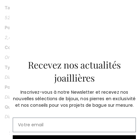
Taille
52
Poids
2,46 g
Couleur
Or blanc 18K
Recevez nos actualités
Type Pierre
joaillières
Diamants
Poids Pierre
Inscrivez-vous à notre Newsletter et recevez nos
Diamant central 0,30 carat + 12 diamants pour 0,19 carat
nouvelles sélections de bijoux, nos pierres en exclusivité
et nos conseils pour vos projets de bague sur mesure.
Qualité
Diamant central : Couleur H Pureté SI1 certifié GIA