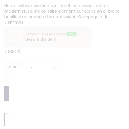
Notre solitaire diamant qui combine classicisme et
modernité. Folie’s solitaire diamant sur corps en or blanc
habillé d’un pavage diamants signé Compagnie des
Gemmes.
Compagnie des Gemmes
Online
Besoin d'aide ?
2 300
€
Taille
Effacer
Ajouter au panier
DEMANDER UN DEVIS