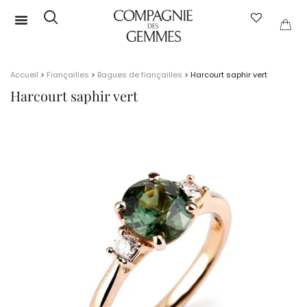
Bijoux par pierre
Savoir-faire
Accueil
>
Fiançailles
>
Bagues de fiançailles
> Harcourt saphir vert
Harcourt saphir vert