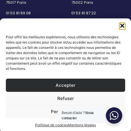
75017 Paris
75002 Paris
01 53 81 69 08
01 53 81 87 22
NEWSLETTER
SAVOIR-FAIRE
Pour offrir les meilleures expériences, nous utilisons des technologies
telles que les cookies pour stocker et/ou accéder aux informations des
Découvrez les actualités
La Maison
appareils. Le fait de consentir à ces technologies nous permettra de
Joaillier négociant
et les nouveautés
traiter des données telles que le comportement de navigation ou les ID
Engagements
uniques sur ce site. Le fait de ne pas consentir ou de retirer son
Guide des pierres
Guide joaillerie
consentement peut avoir un effet négatif sur certaines caractéristiques
et fonctions.
S'inscrire
Accepter
SERVICES
NOUS SUIVRE
Refuser
Certification et garantie
Instagram
Paiement sécurisé
Facebook
Politique expédition et retour
Pinterest
Personnaliser
Besoin d'aide ?
Nous
Contact
LinkedIn
contacter
Tous droits réservés © Compagnie des Gemmes
Politique de cookies
Mentions légales