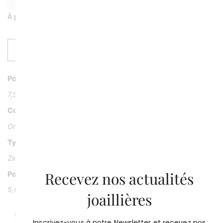
À partir de 6000 €
DEMANDER UN DEVIS
Poids
7,50 g
Couleur
Or rose 18K ou 750/1000
Type Pierre
Zircon bleu (cambolite)
Recevez nos actualités
Poids Pierre
5,67 carats
joaillières
Inscrivez-vous à notre Newsletter et recevez nos