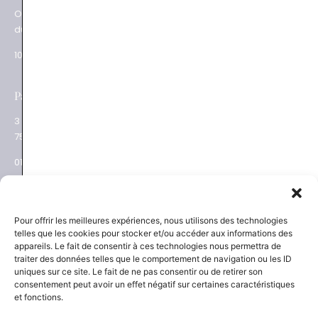
Ouverture
62 rue du Commerce
du mardi au samedi
75015 Paris
10.30 – 19.00
01 48 28 01 84
e
Paris XVII
Salon privé sur RDV
3 place des Ternes
Rue Volney
75017 Paris
75002 Paris
01 53 81 69 08
01 53 81 87 22
NEWSLETTER
SAVOIR-FAIRE
Pour offrir les meilleures expériences, nous utilisons des technologies
telles que les cookies pour stocker et/ou accéder aux informations des
Découvrez les actualités
La Maison
appareils. Le fait de consentir à ces technologies nous permettra de
Joaillier négociant
et les nouveautés
traiter des données telles que le comportement de navigation ou les ID
Engagements
uniques sur ce site. Le fait de ne pas consentir ou de retirer son
Guide des pierres
Guide joaillerie
consentement peut avoir un effet négatif sur certaines caractéristiques
et fonctions.
S'inscrire