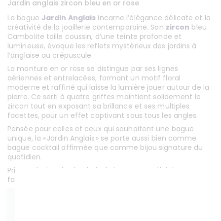
Jardin anglais zircon bleu en or rose
La bague
Jardin Anglais
incarne l’élégance délicate et la
créativité de la joaillerie contemporaine. Son
zircon
bleu
Cambolite taille coussin, d’une teinte profonde et
lumineuse, évoque les reflets mystérieux des jardins à
l’anglaise au crépuscule.
La monture en or rose se distingue par ses lignes
aériennes et entrelacées, formant un motif floral
moderne et raffiné qui laisse la lumière jouer autour de la
pierre. Ce serti à quatre griffes maintient solidement le
zircon tout en exposant sa brillance et ses multiples
facettes, pour un effet captivant sous tous les angles.
Pensée pour celles et ceux qui souhaitent une bague
unique, la « Jardin Anglais » se porte aussi bien comme
bague cocktail affirmée que comme bijou signature du
quotidien.
Prix sur devis selon le choix de la pierre –
Délai de
fabrication 6 semaines dans nos ateliers à Paris.
Compagnie des Gemmes
Offline
Besoin d'aide ?
Nous sommes joignables aux horaires
d'ouverture