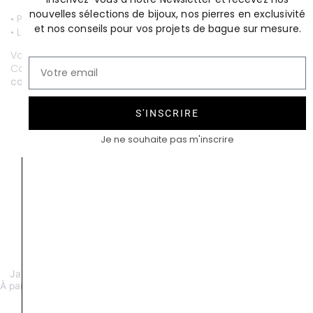
nouvelles sélections de bijoux, nos pierres en exclusivité
• Paiement par CB entièrement sécurisé.
et nos conseils pour vos projets de bague sur mesure.
• Livraison gratuite.
Vous souhaitez personnaliser ce bijou ?
Contactez-nous au
01 53 81 69 08
contact@compagniedesgemmes.com
S'INSCRIRE
Je ne souhaite pas m'inscrire
Jardin anglais diamant or rose
Jardin anglais grenat démantoïde
À partir de 6500 €
À partir de 5200 €