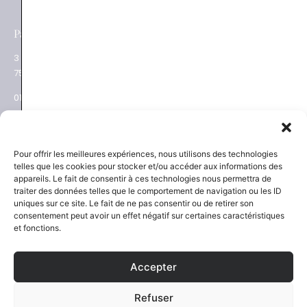
e
Paris XVII
Salon privé sur RDV
3 place des Ternes
Rue Volney
75017 Paris
75002 Paris
01 53 81 69 08
01 53 81 87 22
NEWSLETTER
SAVOIR-FAIRE
Pour offrir les meilleures expériences, nous utilisons des technologies
telles que les cookies pour stocker et/ou accéder aux informations des
Découvrez les actualités
La Maison
appareils. Le fait de consentir à ces technologies nous permettra de
Joaillier négociant
et les nouveautés
traiter des données telles que le comportement de navigation ou les ID
Engagements
uniques sur ce site. Le fait de ne pas consentir ou de retirer son
Guide des pierres
Guide joaillerie
consentement peut avoir un effet négatif sur certaines caractéristiques
et fonctions.
S'inscrire
Accepter
SERVICES
NOUS SUIVRE
Refuser
Certification et garantie
Instagram