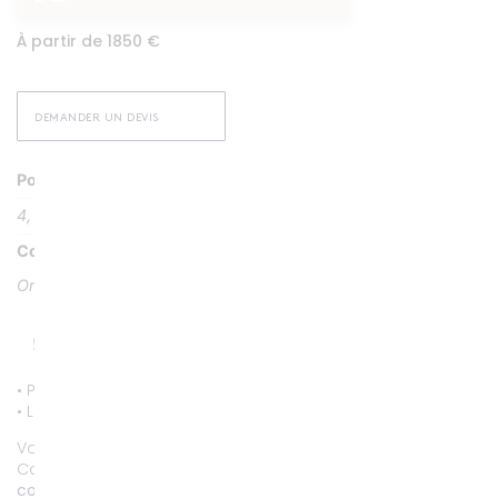
À partir de 1850 €
DEMANDER UN DEVIS
Poids
4, 50 g
Couleur
Or jaune 18k ou 750/1000
• Paiement par CB entièrement sécurisé.
• Livraison gratuite.
Vous souhaitez personnaliser ce bijou ?
Contactez-nous au
01 53 81 69 08
contact@compagniedesgemmes.com