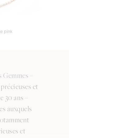
le pink
es Gemmes
–
s précieuses et
de 30 ans –
ues auxquels
 notamment
ieuses et