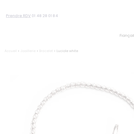
Prendre RDV
01 48 28 01 84
Fiançai
Accueil
>
Joaillerie
>
Bracelet
> Luciole white