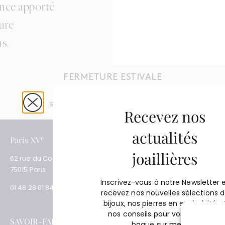
ence apporté
lure
ns.
FERMETURE ESTIVALE
Du 4 août au 31 août 2026
Réouverture le 1er septembre 2026
Recevez nos
actualités
e
e
Paris XV
Paris XVII
joaillières
62 rue du Commerce
3 place des Ternes
75015 Paris
75017 Paris
Inscrivez-vous à notre Newsletter 
01 48 28 01 84
01 53 81 69 08
recevez nos nouvelles sélections 
bijoux, nos pierres en exclusivité e
nos conseils pour vos projets de
SAVOIR-FAIRE
SERVICES
bague sur mesure.