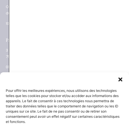
Ouverture
62 rue du Commerce
du mardi au samedi
75015 Paris
10.30 – 19.00
01 48 28 01 84
e
Paris XVII
Salon privé sur RDV
3 place des Ternes
Rue Volney
75017 Paris
75002 Paris
01 53 81 69 08
01 53 81 87 22
NEWSLETTER
SAVOIR-FAIRE
Pour offrir les meilleures expériences, nous utilisons des technologies
telles que les cookies pour stocker et/ou accéder aux informations des
Découvrez les actualités
La Maison
appareils. Le fait de consentir à ces technologies nous permettra de
Joaillier négociant
et les nouveautés
traiter des données telles que le comportement de navigation ou les ID
Engagements
uniques sur ce site. Le fait de ne pas consentir ou de retirer son
Guide des pierres
Guide joaillerie
consentement peut avoir un effet négatif sur certaines caractéristiques
et fonctions.