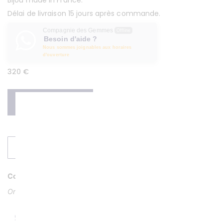
Délai de livraison 15 jours après commande.
Compagnie des Gemmes
Offline
Besoin d'aide ?
Nous sommes joignables aux horaires
d'ouverture
320
€
Ajouter au panier
DEMANDER UN DEVIS
Couleur
Or jaune 18K ou 750/1000