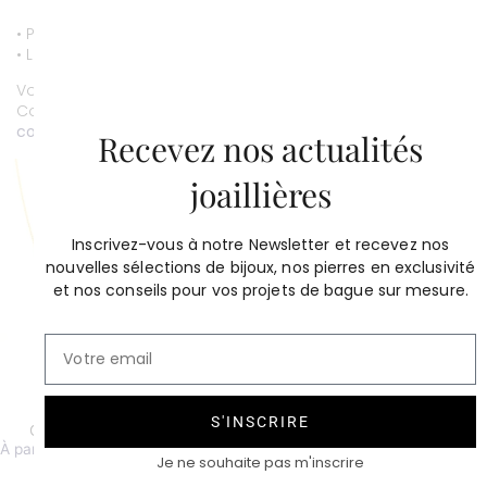
• Paiement par CB entièrement sécurisé.
• Livraison gratuite.
Vous souhaitez personnaliser ce bijou ?
Contactez-nous au
01 53 81 69 08
contact@compagniedesgemmes.com
Recevez nos actualités
joaillières
Inscrivez-vous à notre Newsletter et recevez nos
nouvelles sélections de bijoux, nos pierres en exclusivité
et nos conseils pour vos projets de bague sur mesure.
S'INSCRIRE
Chaîne maille forçat ronde
Médaille mini coeur
À partir de 620 €
320
€
Je ne souhaite pas m'inscrire