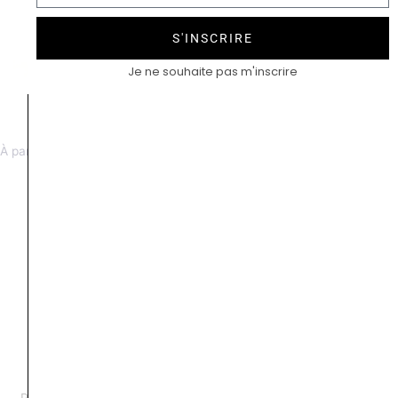
S'INSCRIRE
Je ne souhaite pas m'inscrire
Dubarry émeraude ovale
Perron diamant
À partir de 6500 €
À partir de 9900 €
Perron vintage saphir jaune
Perron émeraude or jaune