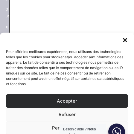
3 place des Ternes
Rue Volney
75017 Paris
75002 Paris
01 53 81 69 08
01 53 81 87 22
NEWSLETTER
SAVOIR-FAIRE
Pour offrir les meilleures expériences, nous utilisons des technologies
telles que les cookies pour stocker et/ou accéder aux informations des
Découvrez les actualités
La Maison
appareils. Le fait de consentir à ces technologies nous permettra de
Joaillier négociant
et les nouveautés
traiter des données telles que le comportement de navigation ou les ID
Engagements
uniques sur ce site. Le fait de ne pas consentir ou de retirer son
Guide des pierres
Guide joaillerie
consentement peut avoir un effet négatif sur certaines caractéristiques
et fonctions.
S'inscrire
Accepter
SERVICES
NOUS SUIVRE
Refuser
Certification et garantie
Instagram
Paiement sécurisé
Facebook
Politique expédition et retour
Pinterest
Personnaliser
Besoin d'aide ?
Nous
Contact
LinkedIn