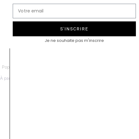
S'INSCRIRE
Je ne souhaite pas m'inscrire
Poppy Blue bague duo pierre de
Poppy Blue bague duo quartz
lune blanche quartz rose
lemon topaze
À partir de 2390 €
À partir de 2390 €