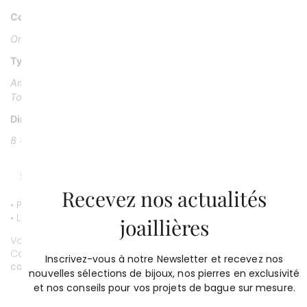
Couleur or
Or rose 18K
Type Pierre
Améthyste
Topaze
Dimensions
8 x 8 mm
Recevez nos actualités
• Paiement par CB entièrement sécurisé.
• Livraison gratuite.
joaillières
Vous souhaitez personnaliser ce bijou ?
Contactez-nous au
01 53 81 69 08
Inscrivez-vous à notre Newsletter et recevez nos
contact@compagniedesgemmes.com
nouvelles sélections de bijoux, nos pierres en exclusivité
et nos conseils pour vos projets de bague sur mesure.