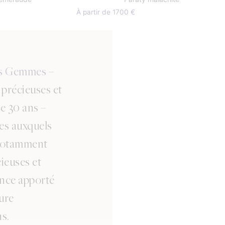
À partir de 1700 €
es Gemmes
–
s précieuses et
de 30 ans –
ues auxquels
 notamment
ieuses et
ence apporté
lure
ns.