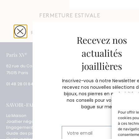
FERMETURE ESTIVALE
Du 4 août au 31 août 2026
Réouverture le 1er septembre 2026
Recevez nos
actualités
e
e
Paris XV
Paris XVII
joaillières
62 rue du Commerce
3 place des Ternes
75015 Paris
75017 Paris
Inscrivez-vous à notre Newsletter 
01 48 28 01 84
01 53 81 69 08
recevez nos nouvelles sélections 
bijoux, nos pierres en exclusivité e
nos conseils pour vos projets de
SAVOIR-FAIRE
SERVICES
bague sur mesure.
Pour offrir 
La Maison
Certification et garantie
cookies pour
Joaillier négociant
Paiement sécurisé
à ces techn
Engagements
Politique expédition et
de navigatio
Guide des pierres
retour
consentement