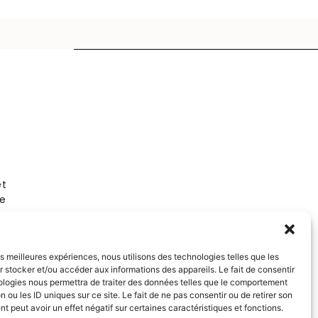
Salon privé sur RDV
Rue Volney
75002 Paris
et
01 53 81 87 22
de
t
NOUS SUIVRE
les meilleures expériences, nous utilisons des technologies telles que les
Instagram
 stocker et/ou accéder aux informations des appareils. Le fait de consentir
Facebook
ologies nous permettra de traiter des données telles que le comportement
Pinterest
n ou les ID uniques sur ce site. Le fait de ne pas consentir ou de retirer son
LinkedIn
 peut avoir un effet négatif sur certaines caractéristiques et fonctions.