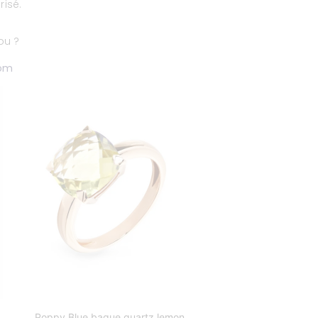
isé.
jou ?
om
Poppy Blue bague quartz lemon