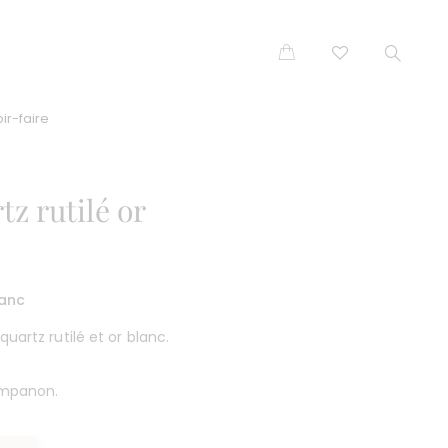
ir-faire
z rutilé or
lanc
uartz rutilé et or blanc.
mpanon.