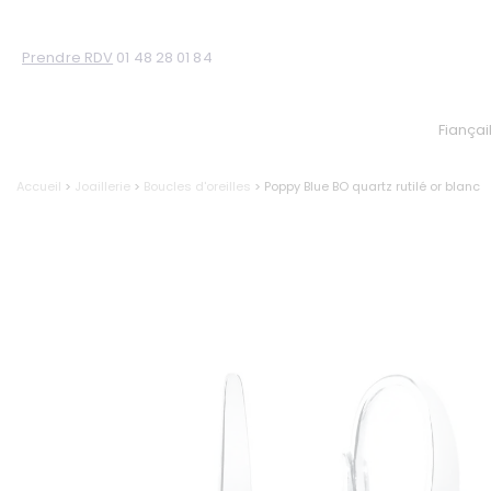
Prendre RDV
01 48 28 01 84
Fiançai
Accueil
>
Joaillerie
>
Boucles d'oreilles
> Poppy Blue BO quartz rutilé or blanc