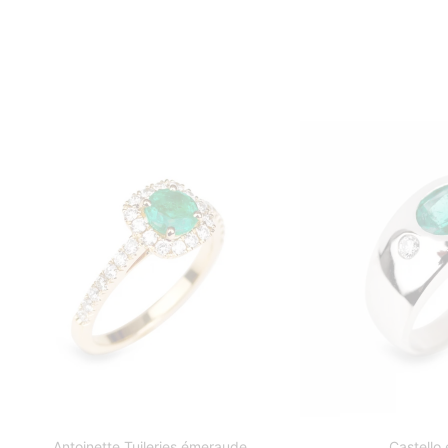
Antoinette Tuileries émeraude
Castello