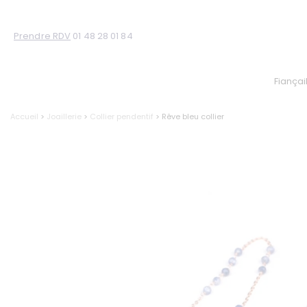
Prendre RDV
01 48 28 01 84
Fiançai
Accueil
>
Joaillerie
>
Collier pendentif
> Rêve bleu collier