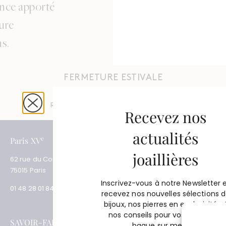
ence apporté
lure
ns.
FERMETURE ESTIVALE
Du 4 août au 31 août 2026
Réouverture le 1er septembre 2026
Recevez nos
actualités
e
e
Paris XV
Paris XVII
joaillières
62 rue du Commerce
3 place des Ternes
75015 Paris
75017 Paris
Inscrivez-vous à notre Newsletter 
01 48 28 01 84
01 53 81 69 08
recevez nos nouvelles sélections 
bijoux, nos pierres en exclusivité e
nos conseils pour vos projets de
SAVOIR-FAIRE
SERVICES
bague sur mesure.