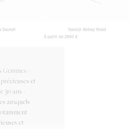
s Sautoir
Sautoir Abbey Road
À partir de 2850 €
es Gemmes
–
s précieuses et
de 30 ans –
ues auxquels
 notamment
ieuses et