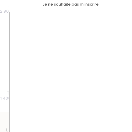
Je ne souhaite pas m'inscrire
GriGri diamant 0,40 carat
Talisman or blanc 0,20 carat
2 900
€
1 400
€
Talisman or rose 0,20 carat
1 400
€
LA COMPAGNIE DES GEMMES