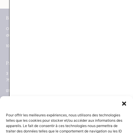
e
BOUTIQUES
Paris XV
Ouverture
62 rue du Commerce
du mardi au samedi
75015 Paris
10.30 – 19.00
01 48 28 01 84
e
Paris XVII
Salon privé sur RDV
3 place des Ternes
Rue Volney
75017 Paris
75002 Paris
01 53 81 69 08
01 53 81 87 22
NEWSLETTER
SAVOIR-FAIRE
Pour offrir les meilleures expériences, nous utilisons des technologies
telles que les cookies pour stocker et/ou accéder aux informations des
Découvrez les actualités
La Maison
appareils. Le fait de consentir à ces technologies nous permettra de
Joaillier négociant
et les nouveautés
traiter des données telles que le comportement de navigation ou les ID
Engagements