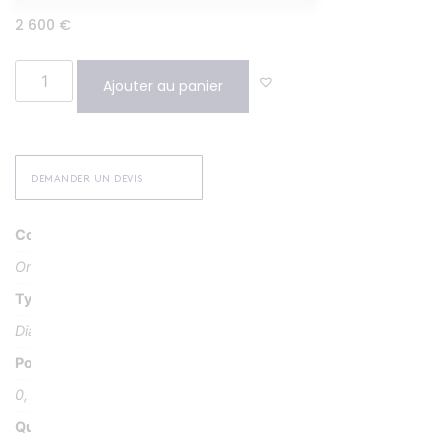
2 600
€
Ajouter au panier
DEMANDER UN DEVIS
Couleur
Or blanc 18 K
Type Pierre
Diamant
Poids Pierre
0, 40 carat
Qualité