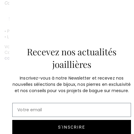
Couleur: H, pureté: SI
• Paiement par CB entièrement sécurisé.
• Livraison gratuite.
Vous souhaitez personnaliser ce bijou ?
Recevez nos actualités
Contactez-nous au
01 53 81 69 08
contact@compagniedesgemmes.com
joaillières
Inscrivez-vous à notre Newsletter et recevez nos
nouvelles sélections de bijoux, nos pierres en exclusivité
et nos conseils pour vos projets de bague sur mesure.
S'INSCRIRE