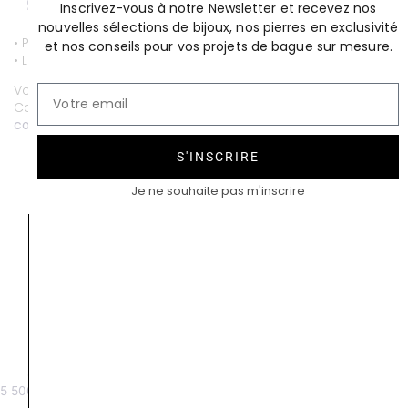
Inscrivez-vous à notre Newsletter et recevez nos
nouvelles sélections de bijoux, nos pierres en exclusivité
• Paiement par CB entièrement sécurisé.
et nos conseils pour vos projets de bague sur mesure.
• Livraison gratuite.
Vous souhaitez personnaliser ce bijou ?
Contactez-nous au
01 53 81 69 08
contact@compagniedesgemmes.com
S'INSCRIRE
Je ne souhaite pas m'inscrire
Grenat tsavorite 3,03 cts
Saphir Bleu de France 2,70 cts
5 500
€
12 600
€