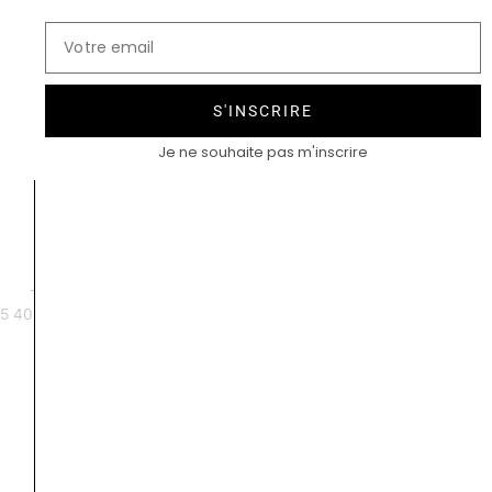
S'INSCRIRE
Je ne souhaite pas m'inscrire
Tribeca diamant or brossé
Tribeca rubis ovale
5 400
€
À partir de 6800 €