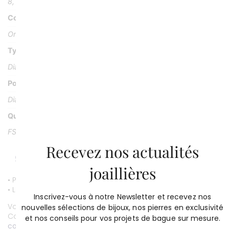
8, 10 g
Couleur
Or rose 18k ou 750/1000
Type Pierre
Diamant
Poids Pierre
Diamant: 0, 90 carat
Qualité
FSI2 certifié HRD
Recevez nos actualités
joaillières
• Paiement par CB entièrement sécurisé.
• Livraison gratuite.
Inscrivez-vous à notre Newsletter et recevez nos
Vous souhaitez personnaliser ce bijou ?
nouvelles sélections de bijoux, nos pierres en exclusivité
Contactez-nous au
01 53 81 69 08
et nos conseils pour vos projets de bague sur mesure.
contact@compagniedesgemmes.com