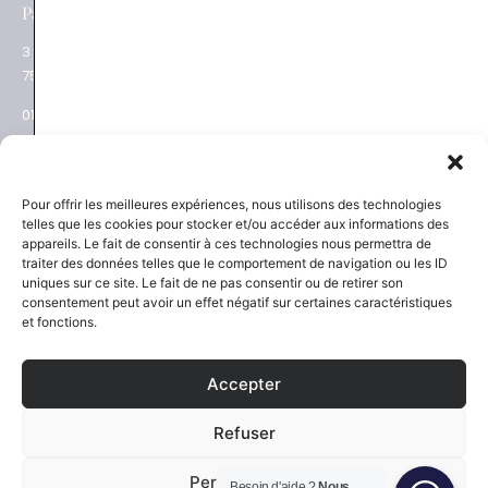
e
Paris XVII
Salon privé sur RDV
3 place des Ternes
Rue Volney
75017 Paris
75002 Paris
01 53 81 69 08
01 53 81 87 22
NEWSLETTER
SAVOIR-FAIRE
Pour offrir les meilleures expériences, nous utilisons des technologies
telles que les cookies pour stocker et/ou accéder aux informations des
Découvrez les actualités
La Maison
appareils. Le fait de consentir à ces technologies nous permettra de
Joaillier négociant
et les nouveautés
traiter des données telles que le comportement de navigation ou les ID
Engagements
uniques sur ce site. Le fait de ne pas consentir ou de retirer son
Guide des pierres
Guide joaillerie
consentement peut avoir un effet négatif sur certaines caractéristiques
et fonctions.
S'inscrire
Accepter
SERVICES
NOUS SUIVRE
Refuser
Certification et garantie
Instagram
Paiement sécurisé
Facebook
Politique expédition et retour
Pinterest
Personnaliser
Besoin d'aide ?
Nous