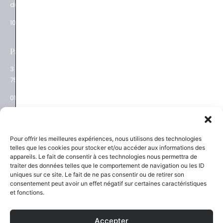
du mardi au samedi
75015 Paris
10.30 – 19.00
01 48 28 01 84
e
Paris XVII
Salon privé sur RDV
3 place des Ternes
Rue Volney
75017 Paris
75002 Paris
01 53 81 69 08
01 53 81 87 22
NEWSLETTER
SAVOIR-FAIRE
Pour offrir les meilleures expériences, nous utilisons des technologies
telles que les cookies pour stocker et/ou accéder aux informations des
Découvrez les actualités
La Maison
appareils. Le fait de consentir à ces technologies nous permettra de
Joaillier négociant
et les nouveautés
traiter des données telles que le comportement de navigation ou les ID
Engagements
uniques sur ce site. Le fait de ne pas consentir ou de retirer son
Guide des pierres
Guide joaillerie
consentement peut avoir un effet négatif sur certaines caractéristiques
et fonctions.
S'inscrire
Accepter