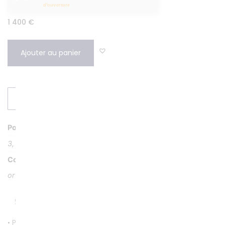
d'ouverture
1 400
€
Ajouter au panier
DEMANDER UN DEVIS
Poids
3, 40 g
Couleur
or rose titré 18K ou 750/1000 garanti sans porosité.
• Paiement par CB entièrement sécurisé.