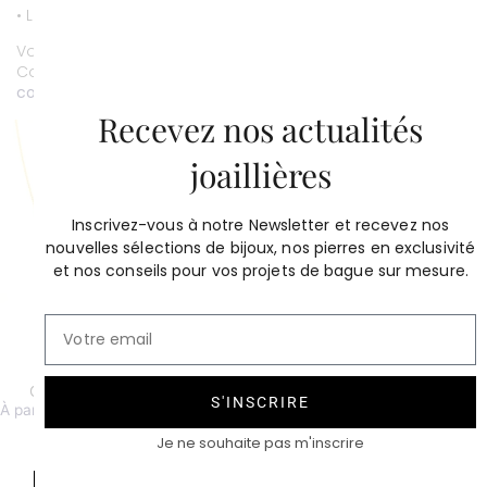
• Livraison gratuite.
Vous souhaitez personnaliser ce bijou ?
Contactez-nous au
01 53 81 69 08
contact@compagniedesgemmes.com
Recevez nos actualités
joaillières
Inscrivez-vous à notre Newsletter et recevez nos
nouvelles sélections de bijoux, nos pierres en exclusivité
et nos conseils pour vos projets de bague sur mesure.
Chaîne maille forçat ronde
Talisman or rose 0,20 carat
S'INSCRIRE
À partir de 620 €
1 400
€
Je ne souhaite pas m'inscrire