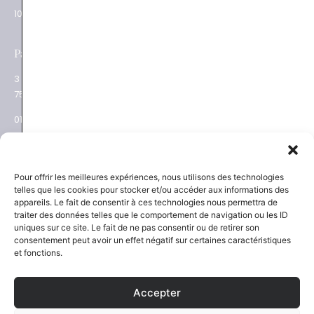
10.30 – 19.00
01 48 28 01 84
e
Paris XVII
Salon privé sur RDV
3 place des Ternes
Rue Volney
75017 Paris
75002 Paris
01 53 81 69 08
01 53 81 87 22
NEWSLETTER
SAVOIR-FAIRE
Pour offrir les meilleures expériences, nous utilisons des technologies
telles que les cookies pour stocker et/ou accéder aux informations des
Découvrez les actualités
La Maison
appareils. Le fait de consentir à ces technologies nous permettra de
Joaillier négociant
et les nouveautés
traiter des données telles que le comportement de navigation ou les ID
Engagements
uniques sur ce site. Le fait de ne pas consentir ou de retirer son
Guide des pierres
Guide joaillerie
consentement peut avoir un effet négatif sur certaines caractéristiques
et fonctions.
S'inscrire
Accepter
SERVICES
NOUS SUIVRE