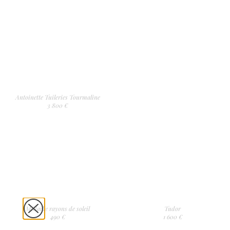
Antoinette Tuileries Tourmaline
3 800 €
Médaille rayons de soleil
Tudor
490 €
1 600 €