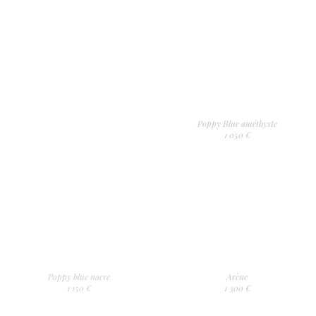
Poppy Blue améthyste
1 050 €
Poppy blue nacre
Arène
1 150 €
1 300 €