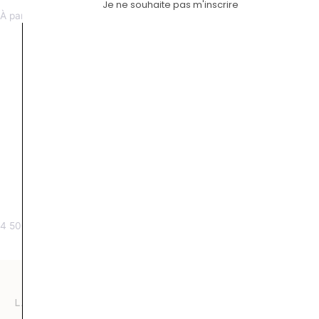
Appia or blanc
Crown jour de fiançailles
Je ne souhaite pas m'inscrire
À partir de 1500 €
À partir de 3600 €
Equilibre M or rose
Equilibre S or blanc
4 500
€
1 700
€
LA COMPAGNIE DES GEMMES