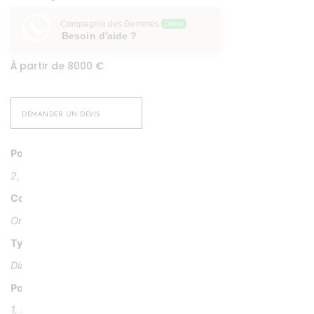
Compagnie des Gemmes
Online
Besoin d'aide ?
À partir de 8000 €
DEMANDER UN DEVIS
Poids
2, 90 g
Couleur
Or jaune 18 k ou 750/1000
Type Pierre
Diamant taille brillant
Poids Pierre
1, 30 carat