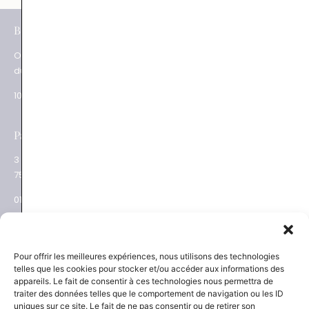
e
BOUTIQUES
Paris XV
Ouverture
62 rue du Commerce
du mardi au samedi
75015 Paris
10.30 – 19.00
01 48 28 01 84
e
Paris XVII
Salon privé sur RDV
3 place des Ternes
Rue Volney
75017 Paris
75002 Paris
01 53 81 69 08
01 53 81 87 22
NEWSLETTER
SAVOIR-FAIRE
Pour offrir les meilleures expériences, nous utilisons des technologies
telles que les cookies pour stocker et/ou accéder aux informations des
Découvrez les actualités
La Maison
appareils. Le fait de consentir à ces technologies nous permettra de
Joaillier négociant
et les nouveautés
traiter des données telles que le comportement de navigation ou les ID
Engagements
uniques sur ce site. Le fait de ne pas consentir ou de retirer son
Guide des pierres