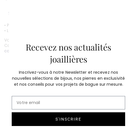
• Paiement par CB entièrement sécurisé.
• Livraison gratuite.
Vous souhaitez personnaliser ce bijou ?
Recevez nos actualités
Contactez-nous au
01 53 81 69 08
contact@compagniedesgemmes.com
joaillières
Inscrivez-vous à notre Newsletter et recevez nos
nouvelles sélections de bijoux, nos pierres en exclusivité
et nos conseils pour vos projets de bague sur mesure.
S'INSCRIRE