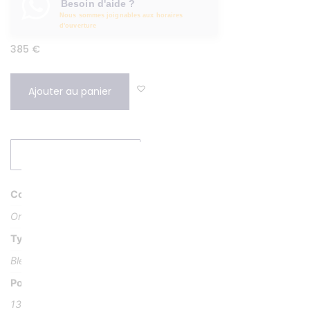
Besoin d'aide ?
Nous sommes joignables aux horaires
d'ouverture
385
€
Ajouter au panier
DEMANDER UN DEVIS
Couleur
Or jaune 18K
Type Pierre
Bleu roi laqué
Poids Pierre
13 x 9 mm