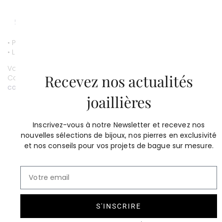
• Paiement par CB entièrement sécurisé.
• Livraison gratuite.
Vous souhaitez personnaliser ce bijou ?
Recevez nos actualités
Contactez-nous au
01 53 81 69 08
contact@compagniedesgemmes.com
joaillières
Inscrivez-vous à notre Newsletter et recevez nos
nouvelles sélections de bijoux, nos pierres en exclusivité
et nos conseils pour vos projets de bague sur mesure.
S'INSCRIRE