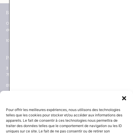
e
BOUTIQUES
Paris XV
Ouverture
62 rue du Commerce
du mardi au samedi
75015 Paris
10.30 – 19.00
01 48 28 01 84
e
Paris XVII
Salon privé sur RDV
3 place des Ternes
Rue Volney
75017 Paris
75002 Paris
01 53 81 69 08
01 53 81 87 22
NEWSLETTER
SAVOIR-FAIRE
Pour offrir les meilleures expériences, nous utilisons des technologies
telles que les cookies pour stocker et/ou accéder aux informations des
Découvrez les actualités
La Maison
appareils. Le fait de consentir à ces technologies nous permettra de
Joaillier négociant
et les nouveautés
traiter des données telles que le comportement de navigation ou les ID
Engagements
uniques sur ce site. Le fait de ne pas consentir ou de retirer son
Guide des pierres