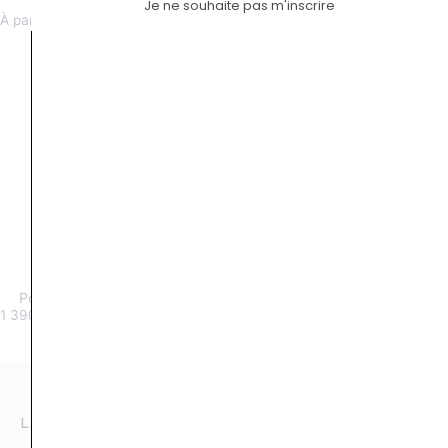
Paraty malachite
Perron royale tanzanite
Je ne souhaite pas m'inscrire
À partir de 1700 €
À partir de (Nous consulter) €
Poppy Blue bague turquoise
Tribeca diamant or brossé
1 390
€
5 400
€
LA COMPAGNIE DES GEMMES