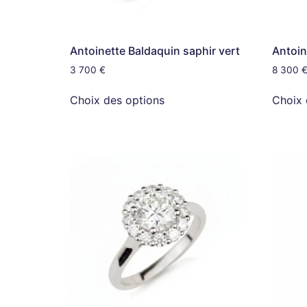
Antoinette Baldaquin saphir vert
Antoin
3 700
€
8 300
Choix des options
Choix 