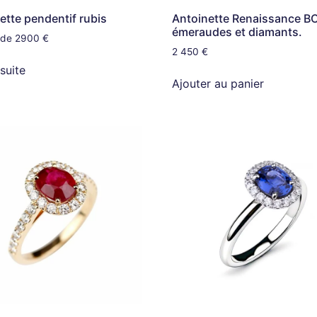
ette pendentif rubis
Antoinette Renaissance B
émeraudes et diamants.
r de 2900 €
2 450
€
 suite
Ajouter au panier